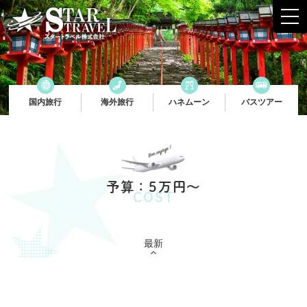
t
o
g
g
スタートラベル株式会社
l
e
n
a
v
国内旅行
海外旅行
ハネムーン
バスツアー
i
g
a
t
i
o
n
予算：5万円〜
COST
最新